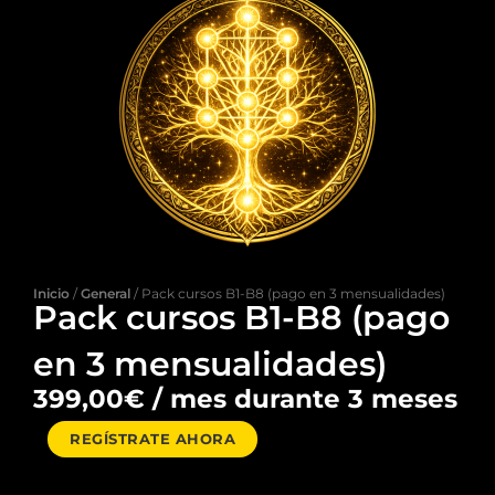
Inicio
/
General
/ Pack cursos B1-B8 (pago en 3 mensualidades)
Pack cursos B1-B8 (pago
en 3 mensualidades)
399,00
€
/ mes durante 3 meses
Pack
REGÍSTRATE AHORA
cursos
B1-
B8