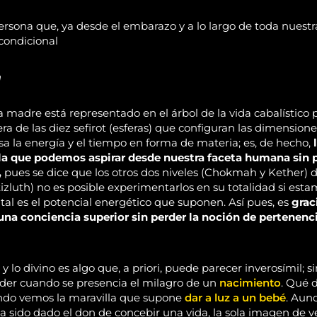
ersona que, ya desde el embarazo y a lo largo de toda nuestra
condicional
n
a madre está representado en el árbol de la vida cabalístico 
cera de las diez sefirot (esferas) que configuran las dimensione
a la energía y el tiempo en forma de materia; es, de hecho,
a la que podemos aspirar desde nuestra faceta humana sin 
,
pues se dice que los otros dos niveles (Chokmah y Kether) 
zluth) no es posible experimentarlos en su totalidad si est
al es el potencial energético que suponen. Así pues, es
grac
na conciencia superior sin perder la noción de pertenenci
 y lo divino es algo que, a priori, puede parecer inverosímil; 
der cuando se presencia el milagro de un
nacimiento
. Qué d
ando vemos la maravilla que supone
dar a luz a un bebé
. Aun
sido dado el don de concebir una vida, la sola imagen de ve