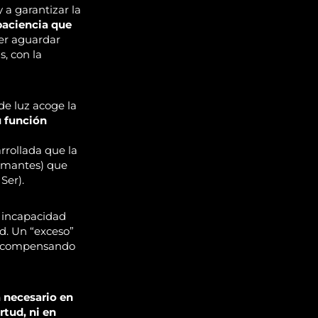
 a garantizar la
paciencia que
ber aguardar
s, con la
de luz acoge la
u función
rrollada que la
amantes) que
Ser).
 incapacidad
ad. Un “exceso”
descompensando
a necesario en
rtud, ni en