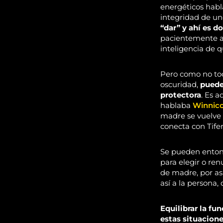
energéticos habla
integridad de u
“dar” y ahí es d
pacientemente a q
inteligencia de 
Pero como no todo
oscuridad,
puede
protectora
. Es 
hablaba
Winnic
madre se vuelve 
conecta con Tifer
Se pueden entonc
para elegir o ren
de madre, por as
así a la persona,
Equilibrar la fu
estas situacione