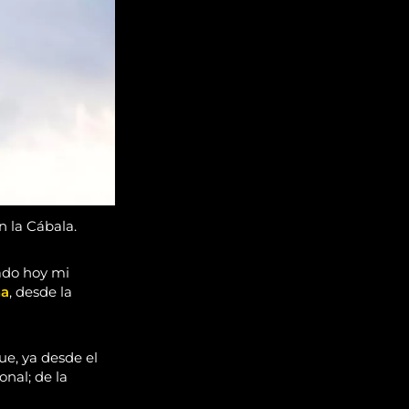
n la Cábala.
ado hoy mi
na
, desde la
ue, ya desde el
onal; de la