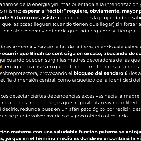
ríamos de la energía yin, más orientada a la interiorización y
no mismo;
esperar a “recibir” requiere, obviamente, mayor 
onde Saturno nos asiste
, confiriéndonos la propiedad de sa
ue las cosas lleguen (cuando tienen que llegar) sin forzarla
quien sabe esperar y entiende que todo requiere su tiempo.
 es armonía y paz en la faz de la tierra, cuando esta esfera 
 ocurrir que Binah se contraiga en exceso, abusando de s
aquí cuando pueden surgir las madres devoradoras de las que
ot
, en aquellos casos en que la función materna está tan desa
sobreprotectora, provocando el
bloqueo del sendero 6
(los 
et (la dimensión central, como arquetipo de la Identidad del 
es detectar ciertas dependencias excesivas hacia la madre,
unciar o desarrollar apegos que imposibilitan vivir con libert
í decirlo, redunda pues en un afán patológico por recibir, 
 que se puede volver avariciosa y poco abierta al mundo.
nción materna con una saludable función paterna se antoj
s, ya que en el término medio es donde se encontrará la vi