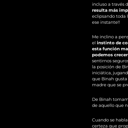
incluso a través
resulta más imp
eclipsando toda 
ese instante!!
Me inclino a pen
el
instinto de c
esta función ma
podemos crecer
sentirnos seguro
la posición de Bi
iniciática, jugan
que Binah gusta d
madre que se pre
De Binah tomamos
de aquello que n
Cuando se habla d
certeza que propo