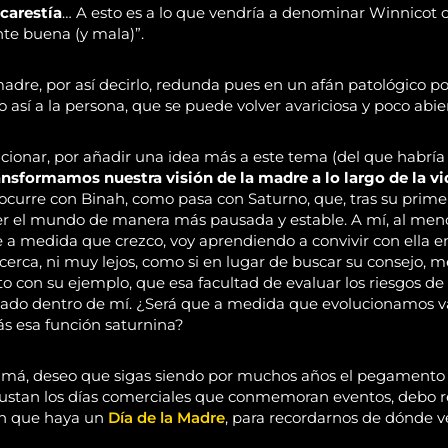
carestía
… A esto es a lo que vendría a denominar Winnico
nte buena (y mala)”.
dre, por así decirlo, redunda pues en un afán patológico por
sí a la persona, que se puede volver avariciosa y poco abi
cionar, por añadir una idea más a este tema (del que habr
nsformamos nuestra visión de la madre a lo largo de la vi
urre con Binah, como pasa con Saturno, que, tras su primer
er el mundo de manera más pausada y estable. A mí, al men
 a medida que crezco, voy aprendiendo a convivir con ella en
cerca, ni muy lejos, como si en lugar de buscar su consejo, 
o con su ejemplo, que esa facultad de evaluar los riesgos de
ado dentro de mí. ¿Será que a medida que evolucionamos 
s esa función saturnina?
má, deseo que sigas siendo por muchos años el pegamento de
stan los días comerciales que conmemoran eventos, debo 
en que haya un
Día de la Madre
, para recordarnos de dónde 