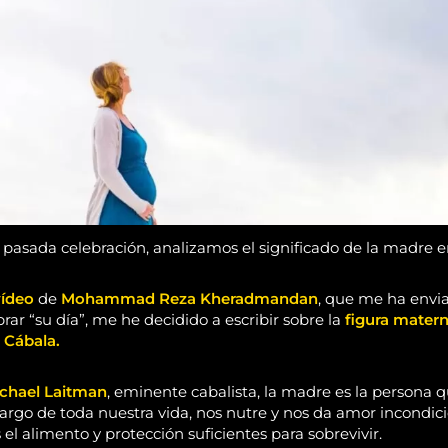
 pasada celebración, analizamos el significado de la madre e
vídeo
de
Mohammad Reza Kheradmandan
, que me ha envi
ar “su día”, me he decidido a escribir sobre la
figura mater
a Cábala.
chael Laitman
, eminente cabalista, la madre es la persona q
argo de toda nuestra vida, nos nutre y nos da amor incondici
l alimento y protección suficientes para sobrevivir.