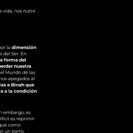
 vida, nos nutre
por la
dimensión
s del Ser. En
la forma del
perder nuestra
del Mundo de las
amos apegados al
ias a Binah que
a a la condición
sin embargo, es
ifícil es reprimir
que como
r un parto,