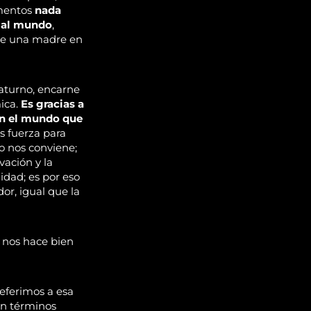
omentos
nada
a al mundo
,
 de una madre en
Saturno, encarne
ica.
Es gracias a
en el mundo que
 fuerza para
o nos conviene;
vación y la
idad; es por eso
or, igual que la
 nos hace bien
referimos a esa
En términos