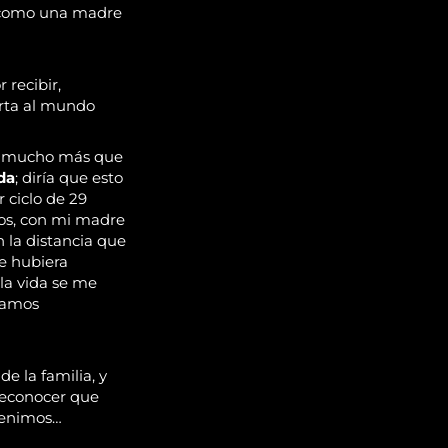
t como una madre
 recibir,
erta al mundo
ía mucho más que
da
; diría que esto
 ciclo de 29
os, con mi madre
 la distancia que
me hubiera
 la vida se me
vamos
 la familia, y
reconocer que
venimos…