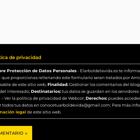
tica de privacidad
bre Protección de Datos Personales
- Elarboldelavida.es te informa
l que proporcionas rellenando este formulario seran tratados por Ami
sable de este sitio web;
Finalidad:
Gestionar los comentarios del blog
del interesado;
Destinatarios:
tus datos se guardan en los servidore
– Ver la política de privacidad de Webcor;
Derechos:
puedes acceder, 
ir todos tus datos en conocetuarboldevida@gmail.com; Para más inf
mación legal
de este sitio web.