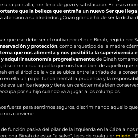
 de una pantalla, me llena de gozo y satisfacción. En esos m
ortante que la belleza que entraña un nuevo Ser que lleg
la atención a su alrededor. ¡¡Cuán grande ha de ser la dicha
sar que ese debe ser el motivo por el que Binah, regida por 
onservación y protección
, como arquetipo de la madre cósm
terna que nos alimenta y nos posibilita la supervivencia 
 y adquirir autonomía progresivamente
; de Binah tomamos
s, discriminando aquello que nos hace bien de aquello que n
nah en el árbol de la vida se ubica entre la tríada de la conser
do en ella un papel fundamental la prudencia y la responsabil
e evaluar los riesgos y tiene un carácter más bien conservad
ocupa por su hijo cuando va a jugar a los columpios.
 fuerza para sentirnos seguros, discriminando aquello que
o nos conviene
e función pasiva del pilar de la izquierda en la Cábala nos 
rciona Binah de estar “a salvo”, lejos de cualquier
miedo
… 