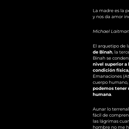
La madre es la p
y nos da amor in
Michael Laitma
El arquetipo de l
de Binah
, la ter
Binah se condens
nivel superior 
condición física
Emanaciones (Ati
cuerpo humano, t
podemos tener u
humana
.
Aunar lo terrenal
fácil de compren
las lágrimas cu
hombre no me ha 