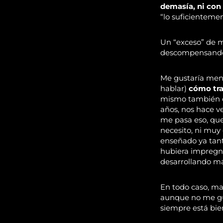
demasía, ni con 
“lo suficienteme
Un “exceso” de ma
descompensando a
Me gustaría men
hablar)
cómo tra
mismo también oc
años, nos hace v
me pasa eso, que
necesito, ni muy 
enseñado ya tant
hubiera impregn
desarrollando má
En todo caso, ma
aunque no me gu
siempre está bi