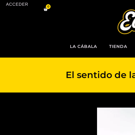
Ir
ACCEDER
0
al
Carrito
contenido
LA CÁBALA
TIENDA
El sentido de 