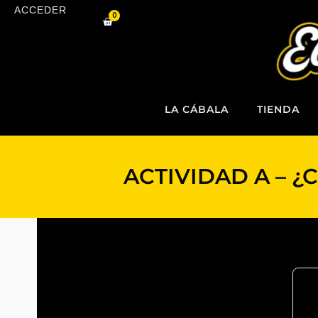
Ir
ACCEDER
0
Carrito
al
contenido
LA CÁBALA
TIENDA
ACTIVIDAD A – ¿C