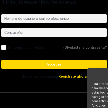
¡Hola, bienvenido de nuevo!
Mantenerme conectado
¿Olvidaste la contraseña?
Acceder
¿No tienes una cuenta?
Regístrate ahora
Para ofrece
para almace
estas tecn
navegación o
consentimie
funciones.