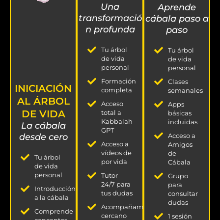
Una
Aprende
transformació
cábala paso a
n profunda
paso
Tu árbol
Tu árbol
de vida
de vida
personal
personal
Formación
Clases
INICIACIÓN
completa
semanales
AL ÁRBOL
Acceso
Apps
DE VIDA
total a
básicas
Kabbalah
incluidas
La cábala
GPT
Acceso a
desde cero
Acceso a
Amigos
vídeos de
de
Tu árbol
por vida
Cábala
de vida
personal
Tutor
Grupo
24/7 para
para
Introducción
tus dudas
consultar
a la cábala
dudas
Acompañamiento
Comprende
cercano
1 sesión