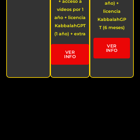
+ acceso a
año) +
vídeos por 1
licencia
año + licencia
KabbalahGP
KabbalahGPT
T (6 meses)
(1 año) + extra
VER
INFO
VER
INFO