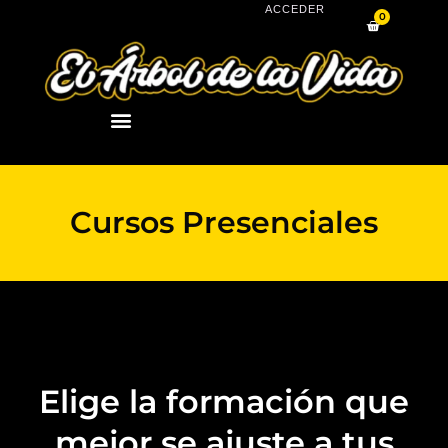
Ir
ACCEDER
0
Carrito
al
contenido
Cursos Presenciales
Elige la formación que
mejor se ajuste a tus