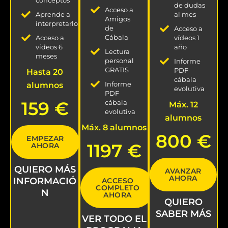
conceptos
de dudas
Acceso a
al mes
Aprende a
Amigos
interpretarlo
de
Acceso a
Cábala
vídeos 1
Acceso a
año
vídeos 6
Lectura
meses
personal
Informe
GRATIS
PDF
Hasta 20
cábala
Informe
alumnos
evolutiva
PDF
159 €
cábala
Máx. 12
evolutiva
alumnos
Máx. 8 alumnos
800 €
EMPEZAR
1197 €
AHORA
QUIERO MÁS
AVANZAR
AHORA
INFORMACIÓ
ACCESO
COMPLETO
N
AHORA
QUIERO
SABER MÁS
VER TODO EL