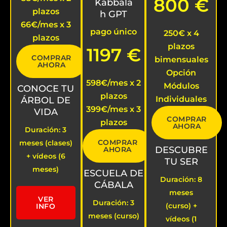
800 €
Kabbala
plazos
h GPT
66€/mes x 3
pago único
250€ x 4
plazos
plazos
1197 €
COMPRAR
bimensuales
AHORA
Opción
598€/mes x 2
Módulos
CONOCE TU
plazos
Individuales
ÁRBOL DE
399€/mes x 3
VIDA
COMPRAR
plazos
AHORA
Duración: 3
COMPRAR
meses (clases)
DESCUBRE
AHORA
+ vídeos (6
TU SER
meses)
ESCUELA DE
Duración: 8
CÁBALA
meses
VER
Duración: 3
(curso) +
INFO
meses (curso)
vídeos (1