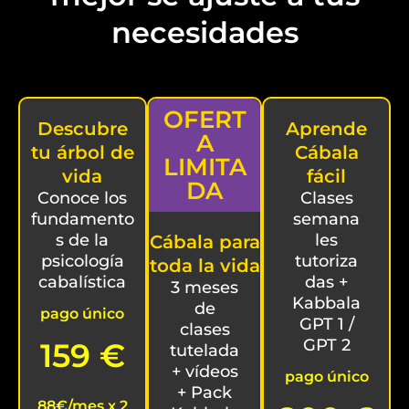
necesidades
OFERT
Descubre
Aprende
A
tu árbol de
Cábala
LIMITA
vida
fácil
DA
Conoce los
Clases
fundamento
semana
s de la
les
Cábala para
psicología
tutoriza
toda la vida
cabalística
das +
3 meses
Kabbala
de
pago único
GPT 1 /
clases
GPT 2
159 €
tutelada
+ vídeos
pago único
+ Pack
88€/mes x 2