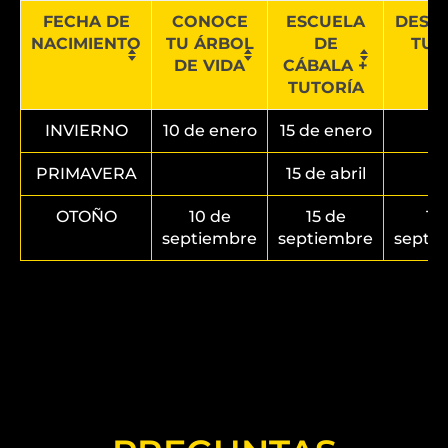
FECHA DE
CONOCE
ESCUELA
DESC
NACIMIENTO
TU ÁRBOL
DE
TU 
DE VIDA
CÁBALA +
TUTORÍA
INVIERNO
10 de enero
15 de enero
PRIMAVERA
15 de abril
OTOÑO
10 de
15 de
1 
septiembre
septiembre
septi