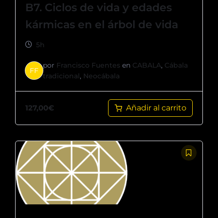
B7. Ciclos de vida y edades
kármicas en el árbol de vida
5h
por
Francisco Fuentes
en
CABALA
,
Cábala
FF
tradicional
,
Neocábala
127,00
€
Añadir al carrito