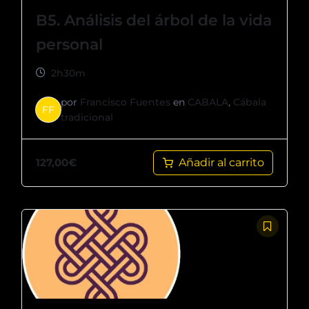
B5. Análisis del árbol de la vida
personal
2h30m
por
Francisco Fuentes
en
CABALA
,
Cábala
FF
tradicional
127,00
€
Añadir al carrito