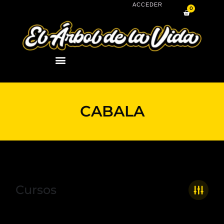
Ir
ACCEDER
0
Carrito
al
contenido
CABALA
Cursos