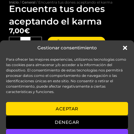
Inicio
/
General
/ Encuentra tus dones aceptando el karma
Encuentra tus dones
aceptando el karma
7,00
€
Encuentra
-
+
AÑADIR AL CARRITO
tus
Gestionar consentimiento
dones
aceptando
Para ofrecer las mejores experiencias, utilizamos tecnologías como
el
las cookies para almacenar y/o acceder a la información del
karma
dispositivo. El consentimiento de estas tecnologías nos permitirá
cantidad
procesar datos como el comportamiento de navegación o las
identificaciones únicas en este sitio. No consentir o retirar el
consentimiento, puede afectar negativamente a ciertas
características y funciones.
© elarboldelavida.es
ACEPTAR
Aviso legal
DENEGAR
Política de Privacidad