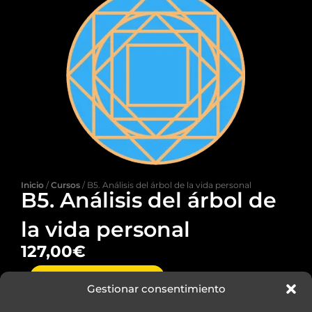
Inicio
/
Cursos
/ B5. Análisis del árbol de la vida personal
B5. Análisis del árbol de
la vida personal
127,00
€
B5.
AÑADIR AL CARRITO
Análisis
Gestionar consentimiento
del
árbol