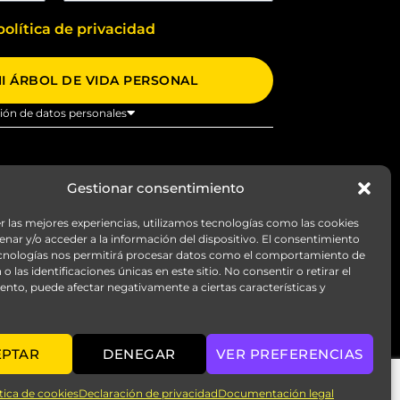
a
i
política de privacidad
l
MI ÁRBOL DE VIDA PERSONAL
ión de datos personales
Gestionar consentimiento
r las mejores experiencias, utilizamos tecnologías como las cookies
nar y/o acceder a la información del dispositivo. El consentimiento
ecnologías nos permitirá procesar datos como el comportamiento de
o las identificaciones únicas en este sitio. No consentir o retirar el
nto, puede afectar negativamente a ciertas características y
EPTAR
DENEGAR
VER PREFERENCIAS
tica de cookies
Declaración de privacidad
Documentación legal
Condiciones de contratación