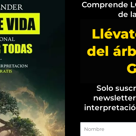
Comprende LO
de l
Llévat
del árb
G
Solo susc
newsletter
interpretació
N
o