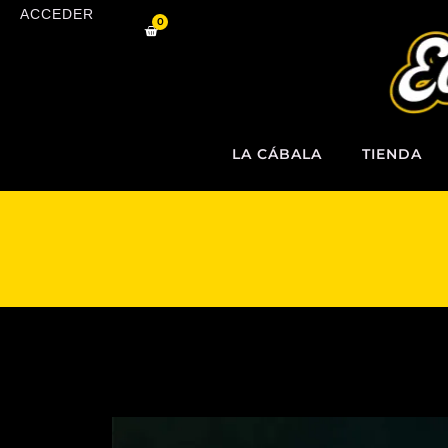
Ir
ACCEDER
0
al
Carrito
contenido
LA CÁBALA
TIENDA