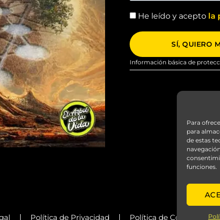
m
b
a
He leído y acepto
la 
r
c
e
e
SÍ, QUIERO 
p
t
Información básica de protecc
a
c
i
ó
n
Para ofrece
para almace
de estas t
navegación 
consentimie
funciones.
AC
Polí
gal
Política de Privacidad
Política de Cookies