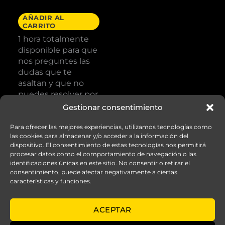
59,00
€
AÑADIR AL
CARRITO
1 hora totalmente
disponible para que
nos preguntes las
dudas que te
asaltan y que no
puedes resolver por
ti mismo/a.
Gestionar consentimiento
Para ofrecer las mejores experiencias, utilizamos tecnologías como
las cookies para almacenar y/o acceder a la información del
dispositivo. El consentimiento de estas tecnologías nos permitirá
procesar datos como el comportamiento de navegación o las
identificaciones únicas en este sitio. No consentir o retirar el
consentimiento, puede afectar negativamente a ciertas
características y funciones.
© elarboldelavida.es
ACEPTAR