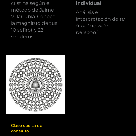
cristina según el
individual
método de Jaime
Análisis e
Villarrubia. Conoce
interpretación de
tu
la magnitud de tus
árbol de vida
10 sefirot y 22
personal
senderos.
Consultas
Clase suelta de
consulta